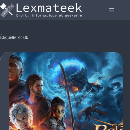
Passer
au
contenu
Étiquette
Zhalk